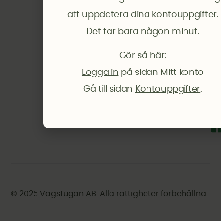
Bo
Ko
att uppdatera dina kontouppgifter.
Po
O
in
Bo
Det tar bara någon minut.
os
01
In
Gör så här:
Ko
–
Co
12
Logga in
på sidan Mitt konto
Po
15
Gå till sidan
Kontouppgifter
.
(E
00
© 2025 Vägstugan AB. Alla rättigheter förbehållna.