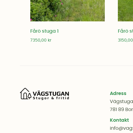
Fårö stuga 1
Fårö s
7350,00
kr
3150,0
Adress
Vägstug
781 89 Bo
Kontakt
info@vag