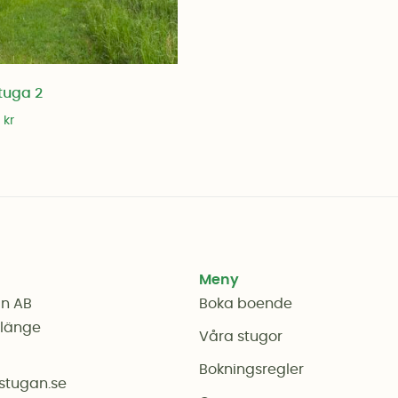
tuga 2
0
kr
Meny
an AB
Boka boende
rlänge
Våra stugor
Bokningsregler
stugan.se